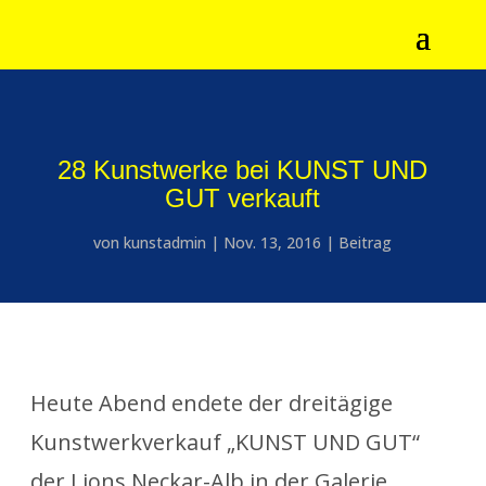
28 Kunstwerke bei KUNST UND
GUT verkauft
von
kunstadmin
|
Nov. 13, 2016
|
Beitrag
Heute Abend endete der dreitägige
Kunstwerkverkauf „KUNST UND GUT“
der Lions Neckar-Alb in der Galerie