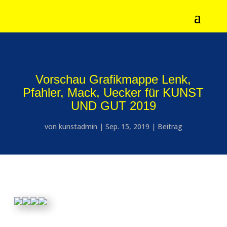
Vorschau Grafikmappe Lenk,
Pfahler, Mack, Uecker für KUNST
UND GUT 2019
von
kunstadmin
|
Sep. 15, 2019
|
Beitrag